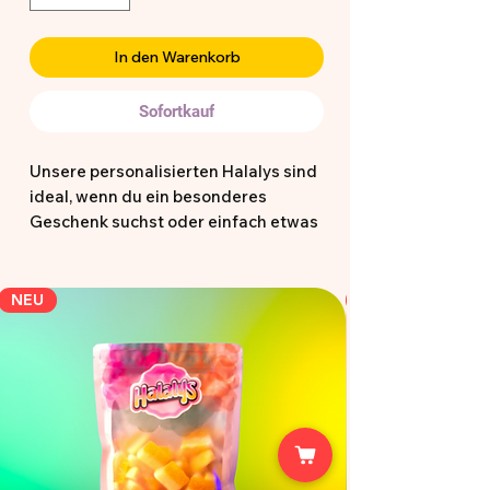
In den Warenkorb
Sofortkauf
Unsere personalisierten Halalys sind
ideal, wenn du ein besonderes
Geschenk suchst oder einfach etwas
Einzigartiges möchtest. Die
vorgefertigten Designs dienen dir als
Inspiration und können direkt so
NEU
bestellt oder als Grundlage für deine
eigene Idee genutzt werden.
Hochwertig, halal zertifiziert und mit
Liebe gestaltet perfekt für kleine und
große Momente 🍭✨