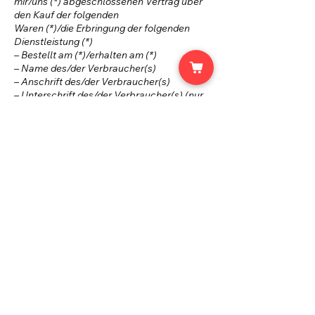
mir/uns (*) abgeschlossenen Vertrag über
den Kauf der folgenden
Waren (*)/die Erbringung der folgenden
Dienstleistung (*)
– Bestellt am (*)/erhalten am (*)
– Name des/der Verbraucher(s)
– Anschrift des/der Verbraucher(s)
– Unterschrift des/der Verbraucher(s) (nur
bei Mitteilung auf Papier)
– Datum
(*) Unzutreffendes streichen.
Besondere Hinweise
Wenn Sie diesen Vertrag durch ein
Darlehen finanzieren und ihn später
widerrufen, sind sie auch an den
Darlehensvertrag nicht mehr
gebunden, sofern beide Verträge
eine wirtschaftliche Einheit bilden.
Dies ist insbesondere dann
anzunehmen, wenn wir gleichzeitig