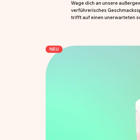
Wage dich an unsere außergewöh
verführerisches Geschmacksspi
trifft auf einen unerwarteten
Diese einzigartige Kreation is
Geschmacksabenteuer 💥 Erst 
Achtung für Allergiker:innen:
NEU
Die Sorten sind glutenfrei – a
leider nie ganz ausschließen.
• Besonderes Chili-Design
• Überraschende Kirsch-Schär
• Halal zertifiziert
• 250g Packung