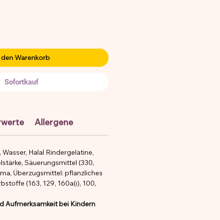
 den Warenkorb
Sofortkauf
rwerte
Allergene
 Wasser, Halal Rindergelatine,
elstärke, Säuerungsmittel (330,
oma, Überzugsmittel: pflanzliches
bstoffe (163, 129, 160a(i), 100,
nd Aufmerksamkeit bei Kindern