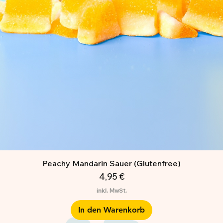
Peachy Mandarin Sauer (Glutenfree)
Preis
4,95 €
inkl. MwSt.
In den Warenkorb