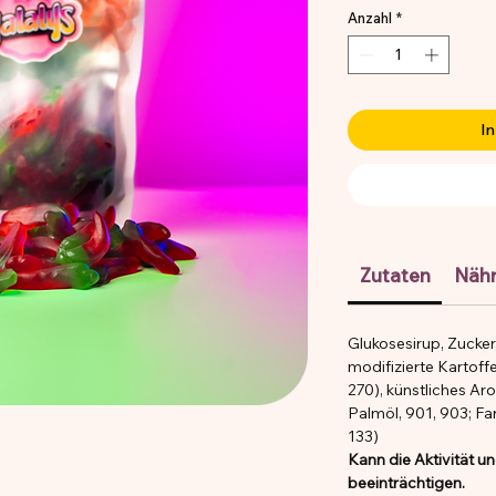
Anzahl
*
In
Zutaten
Näh
Glukosesirup, Zucker,
modifizierte Kartoff
270), künstliches Ar
Palmöl, 901, 903; Far
133)
Kann die Aktivität u
beeinträchtigen.