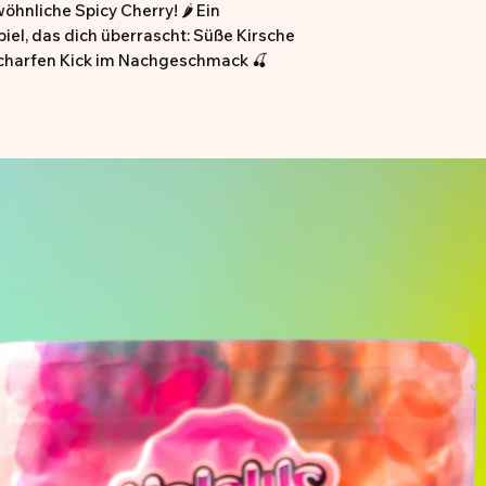
nliche Spicy Cherry! 🌶️ Ein
el, das dich überrascht: Süße Kirsche
 scharfen Kick im Nachgeschmack 🍒
t ein spannendes
süß, dann scharf, immer aufregend! ✨
ber wir können Kreuzkontamination
fe Kombination