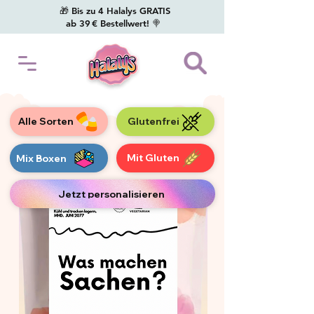
🎁 Bis zu 4 Halalys GRATIS
ab 39 € Bestellwert! 🍭
Alle Sorten
Glutenfrei
Mit Gluten
Mix Boxen
Jetzt personalisieren