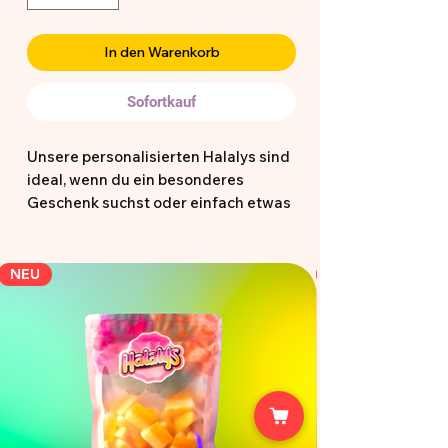
In den Warenkorb
Sofortkauf
Unsere personalisierten Halalys sind
ideal, wenn du ein besonderes
Geschenk suchst oder einfach etwas
Einzigartiges möchtest. Die
vorgefertigten Designs dienen dir als
Inspiration und können direkt so
NEU
bestellt oder als Grundlage für deine
eigene Idee genutzt werden.
Hochwertig, halal zertifiziert und mit
Liebe gestaltet perfekt für kleine und
große Momente 🍭✨