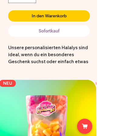
In den Warenkorb
Sofortkauf
Unsere personalisierten Halalys sind
ideal, wenn du ein besonderes
Geschenk suchst oder einfach etwas
Einzigartiges möchtest. Die
vorgefertigten Designs dienen dir als
Inspiration und können direkt so
NEU
bestellt oder als Grundlage für deine
eigene Idee genutzt werden.
Hochwertig, halal zertifiziert und mit
Liebe gestaltet perfekt für kleine und
große Momente 🍭✨