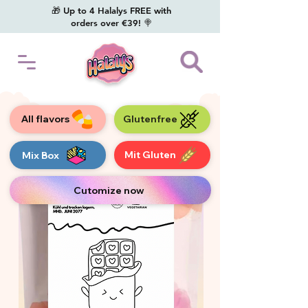
🎁 Up to 4 Halalys FREE with
orders over €39! 🍭
All flavors
Glutenfree
Mit Gluten
Mix Box
Cutomize now