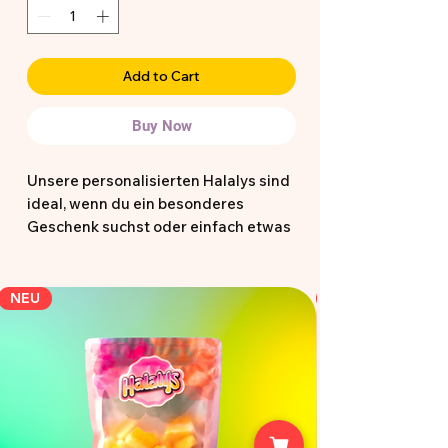
Add to Cart
Buy Now
Unsere personalisierten Halalys sind
ideal, wenn du ein besonderes
Geschenk suchst oder einfach etwas
Einzigartiges möchtest. Die
vorgefertigten Designs dienen dir als
Inspiration und können direkt so
NEU
bestellt oder als Grundlage für deine
eigene Idee genutzt werden.
Hochwertig, halal zertifiziert und mit
Liebe gestaltet perfekt für kleine und
große Momente 🍭✨