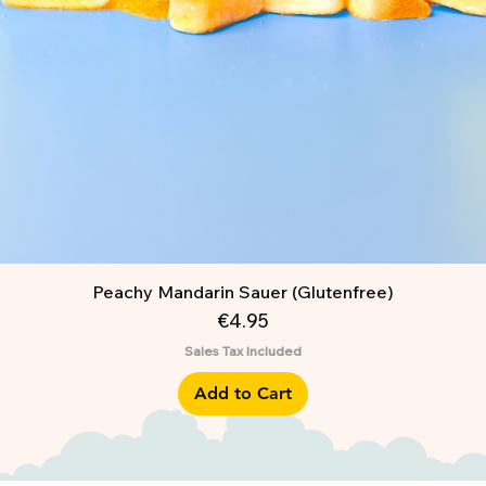
Peachy Mandarin Sauer (Glutenfree)
Price
€4.95
Sales Tax Included
Add to Cart