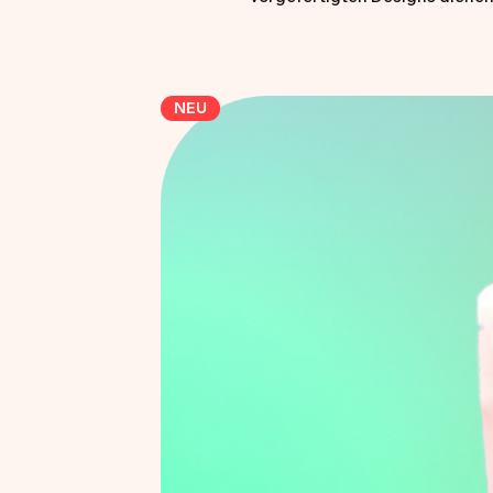
so bestellt oder als Grundlage
Hochwertig, halal zertifiziert u
und große Momente 🍭✨
NEU