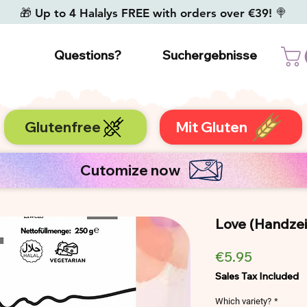
🎁 Up to 4 Halalys FREE with orders over €39! 🍭
Questions?
Suchergebnisse
Glutenfree
Mit Gluten
Cutomize now
Love (Handze
Price
€5.95
Sales Tax Included
Which variety?
*