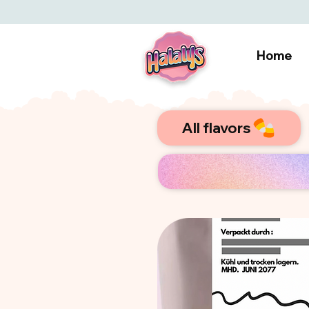
Home
All flavors