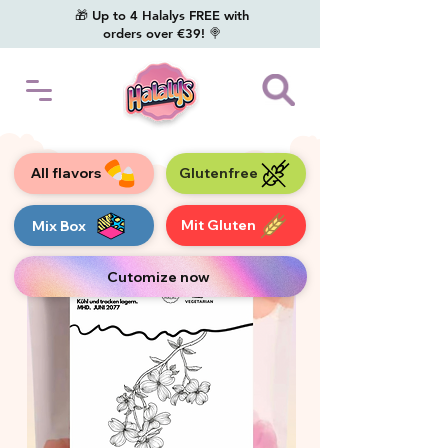
🎁 Up to 4 Halalys FREE with
orders over €39! 🍭
All flavors
Glutenfree
Mit Gluten
Mix Box
Cutomize now