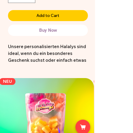
Add to Cart
Buy Now
Unsere personalisierten Halalys sind
ideal, wenn du ein besonderes
Geschenk suchst oder einfach etwas
Einzigartiges möchtest. Die
vorgefertigten Designs dienen dir als
Inspiration und können direkt so
NEU
bestellt oder als Grundlage für deine
eigene Idee genutzt werden.
Hochwertig, halal zertifiziert und mit
Liebe gestaltet perfekt für kleine und
große Momente 🍭✨